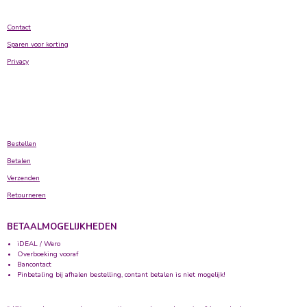
Contact
Sparen voor korting
Privacy
Bestellen
Betalen
Verzenden
Retourneren
BETAALMOGELIJKHEDEN
iDEAL / Wero
Overboeking vooraf
Bancontact
Pinbetaling bij afhalen bestelling, contant betalen is niet mogelijk!