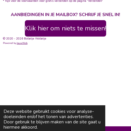
* Kijk voor de voorwaarden voor gratis verzenden op de pagina 'Verzenden'
AANBIEDINGEN IN JE MAILBOX? SCHRIJF JE SNEL IN!
Klik hier om niets te missen!
© 2020 - 2026 Bolletje Wolletje
Powered by
JouwWeb
Deze website gebruikt cookies voor analyse-
doeleinden en/of het tonen van advertenties.
Door gebruik te blijven maken van de site gaat u
hiermee akkoord.