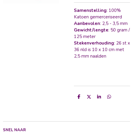
Samenstelling
: 100%
Katoen gemerceriseerd
Aanbevolen
: 2,5 - 3,5 mm
Gewicht/lengte
: 50 gram /
125 meter
Stekenverhouding
: 26 st x
36 nld is 10 x 10 cm met
2,5 mm naalden
D
D
S
D
e
e
h
e
l
e
a
l
e
l
r
e
n
e
n
SNEL NAAR