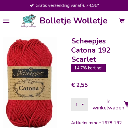
Gratis verzending vanaf € 74,95*
Ga
direct
Bolletje Wolletje
naar
de
hoofdinhoud
Scheepjes
Catona 192
Scarlet
14,7% korting!
€ 2,55
In
winkelwagen
Artikelnummer:
1678-192