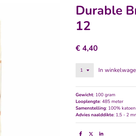
Durable Br
12
€ 4,40
In winkelwag
Gewicht
: 100 gram
Looplengte
: 485 meter
Samenstelling
: 100% katoen
Advies naalddikte
: 1,5 - 2 
D
D
S