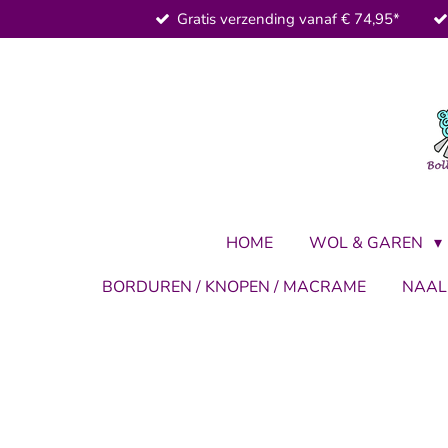
Gratis verzending vanaf € 74,95*
Ga
direct
naar
de
hoofdinhoud
HOME
WOL & GAREN
BORDUREN / KNOPEN / MACRAME
NAA