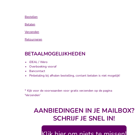
Bestellen
Betalen
Verzenden
Retourneren
BETAALMOGELIJKHEDEN
iDEAL / Wero
Overboeking vooraf
Bancontact
Pinbetaling bij afhalen bestelling, contant betalen is niet mogelijk!
* Kijk voor de voorwaarden voor gratis verzenden op de pagina
'Verzenden'
AANBIEDINGEN IN JE MAILBOX?
SCHRIJF JE SNEL IN!
Klik hier om niets te missen!