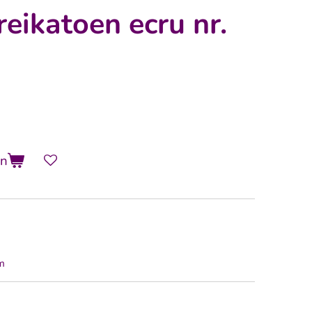
eikatoen ecru nr.
en
mm