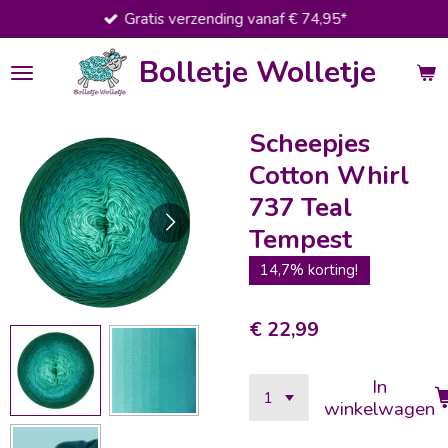
Gratis verzending vanaf € 74,95*
Ga
direct
Bolletje Wolletje
naar
de
hoofdinhoud
Scheepjes
Cotton Whirl
737 Teal
Tempest
14,7% korting!
€ 22,99
In
winkelwagen