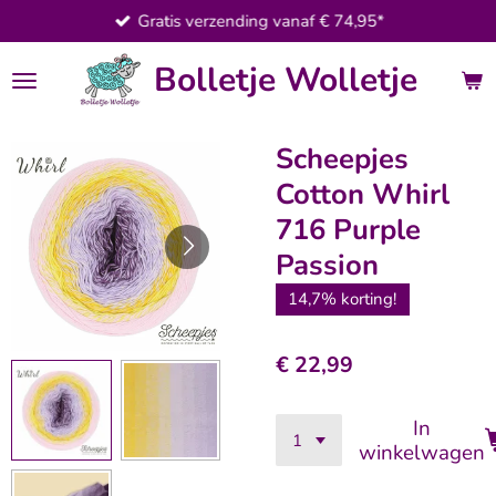
Gratis verzending vanaf € 74,95*
Ga
direct
Bolletje Wolletje
naar
de
hoofdinhoud
Scheepjes
Cotton Whirl
716 Purple
Passion
14,7% korting!
€ 22,99
In
winkelwagen