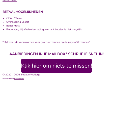
Retourneren
BETAALMOGELIJKHEDEN
iDEAL / Wero
Overboeking vooraf
Bancontact
Pinbetaling bij afhalen bestelling, contant betalen is niet mogelijk!
* Kijk voor de voorwaarden voor gratis verzenden op de pagina 'Verzenden'
AANBIEDINGEN IN JE MAILBOX? SCHRIJF JE SNEL IN!
Klik hier om niets te missen!
© 2020 - 2026 Bolletje Wolletje
Powered by
JouwWeb