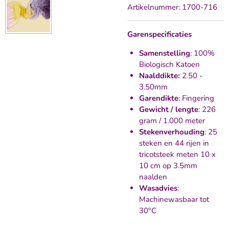
Artikelnummer:
1700-716
Garenspecificaties
Samenstelling
: 100%
Biologisch Katoen
Naalddikte:
2.50 -
3.50mm
Garendikte
: Fingering
Gewicht / lengte
: 226
gram / 1.000 meter
Stekenverhouding
: 25
steken en 44 rijen in
tricotsteek meten 10 x
10 cm op 3.5mm
naalden
Wasadvies
:
Machinewasbaar tot
30°C