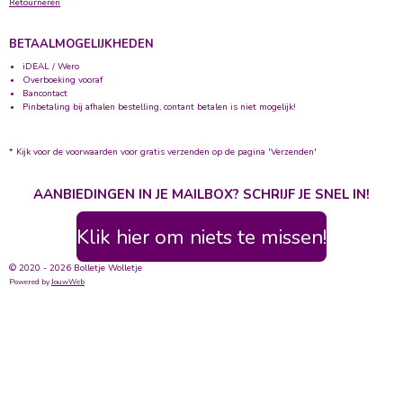
Retourneren
BETAALMOGELIJKHEDEN
iDEAL / Wero
Overboeking vooraf
Bancontact
Pinbetaling bij afhalen bestelling, contant betalen is niet mogelijk!
* Kijk voor de voorwaarden voor gratis verzenden op de pagina 'Verzenden'
AANBIEDINGEN IN JE MAILBOX? SCHRIJF JE SNEL IN!
Klik hier om niets te missen!
© 2020 - 2026 Bolletje Wolletje
Powered by
JouwWeb