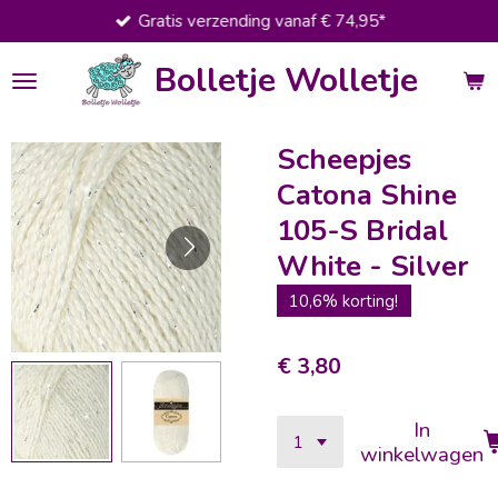
Gratis verzending vanaf € 74,95*
Ga
direct
Bolletje Wolletje
naar
de
hoofdinhoud
Scheepjes
Catona Shine
105-S Bridal
White - Silver
10,6% korting!
€ 3,80
In
winkelwagen