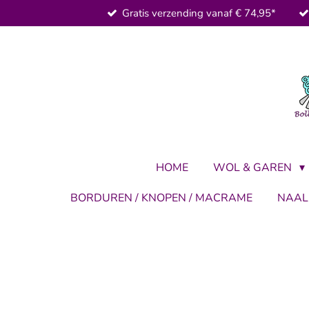
Gratis verzending vanaf € 74,95*
Ga
direct
naar
de
hoofdinhoud
HOME
WOL & GAREN
BORDUREN / KNOPEN / MACRAME
NAA