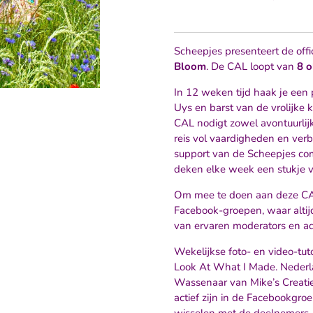
Scheepjes presenteert de offi
Bloom
. De CAL loopt van
8 o
In 12 weken tijd haak je een 
Uys en barst van de vrolijke 
CAL nodigt zowel avontuurlij
reis vol vaardigheden en verb
support van de Scheepjes co
deken elke week een stukje v
Om mee te doen aan deze CAL,
Facebook-groepen, waar altij
van ervaren moderators en a
Wekelijkse foto- en video-tut
Look At What I Made. Nederla
Wassenaar van Mike’s Creatie
actief zijn in de Facebookgr