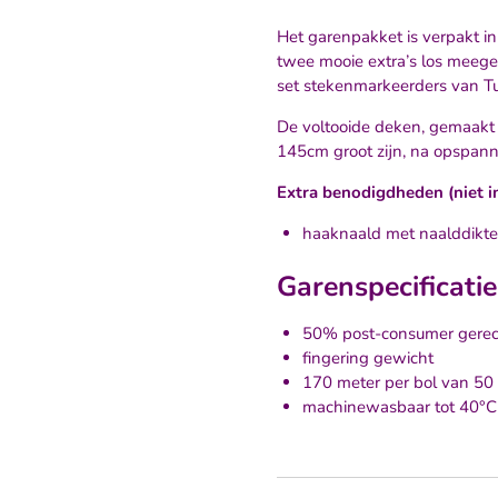
Het garenpakket is verpakt in
twee mooie extra’s los meegel
set stekenmarkeerders van Tu
De voltooide deken, gemaakt 
145cm groot zijn, na opspan
Extra benodigdheden (niet 
haaknaald met naalddikt
Garenspecificati
50% post-consumer gerec
fingering gewicht
170 meter per bol van 50
machinewasbaar tot 40°C