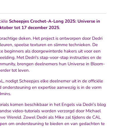
ciële
Scheepjes Crochet-A-Long 2025: Universe in
ktober tot 17 december 2025
.
prachtige deken. Het project is ontworpen door Dedri
kleuren, speelse texturen en slimme technieken. De
ke beginners als doorgewinterde hakers uit voor een
eelding. Met Dedri's stap-voor-stap instructies en de
mmunity, brengen deelnemers hun Universe in Bloom-
erder tot leven.
 nodigt Scheepjes elke deelnemer uit in de officiële
d ondersteuning en expertise aanwezig is in de vorm
dmins.
orials komen beschikbaar in het Engels via Dedri’s blog
ndse video-tutorials worden verzorgd door Michael
ve Wereld. Zowel Dedri als Mike zal tijdens de CAL
oepen om ondersteuning te bieden en van gedachten te