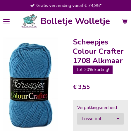
Gratis verzending vanaf € 74,95*
Ga
direct
Bolletje Wolletje
naar
de
hoofdinhoud
Scheepjes
Colour Crafter
1708 Alkmaar
Tot 20% korting!
€ 3,55
Verpakkingseenheid