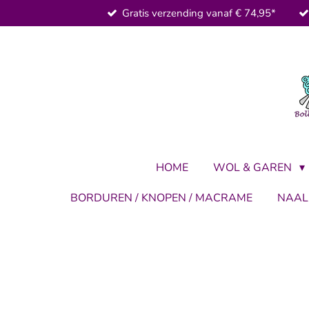
Gratis verzending vanaf € 74,95*
Ga
direct
naar
de
hoofdinhoud
HOME
WOL & GAREN
BORDUREN / KNOPEN / MACRAME
NAA