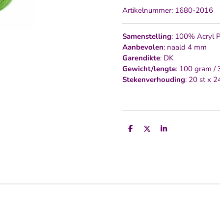
Artikelnummer:
1680-2016
Samenstelling
: 100% Acryl 
Aanbevolen
: naald 4 mm
Garendikte
: DK
Gewicht/lengte
: 100 gram /
Stekenverhouding
: 20 st x 
D
D
S
e
e
h
l
e
a
e
l
r
n
e