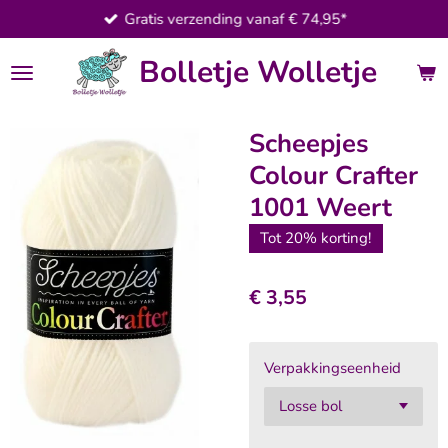
Gratis verzending vanaf € 74,95*
Ga
direct
Bolletje Wolletje
naar
de
hoofdinhoud
Scheepjes
Colour Crafter
1001 Weert
Tot 20% korting!
€ 3,55
Verpakkingseenheid