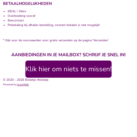
BETAALMOGELIJKHEDEN
iDEAL / Wero
Overboeking vooraf
Bancontact
Pinbetaling bij afhalen bestelling, contant betalen is niet mogelijk!
* Kijk voor de voorwaarden voor gratis verzenden op de pagina 'Verzenden'
AANBIEDINGEN IN JE MAILBOX? SCHRIJF JE SNEL IN!
Klik hier om niets te missen!
© 2020 - 2026 Bolletje Wolletje
Powered by
JouwWeb