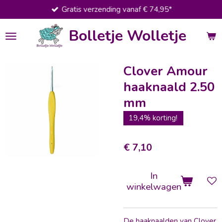
Gratis verzending vanaf € 74,95*
Ga
direct
Bolletje Wolletje
naar
de
hoofdinhoud
Clover Amour
haaknaald 2.50
mm
19,4% korting!
€ 7,10
In
winkelwagen
De haaknaalden van Clover