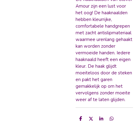
Amour zijn een lust voor
het oog! De haaknaalden
hebben kleurrijke,
comfortabele handgrepen
met zacht antislipmateriaal
waarmee urenlang gehaakt
kan worden zonder
vermoeide handen. Iedere
haaknaald heeft een eigen
kleur. De haak glijdt
moeiteloos door de steken
en pakt het garen
gemakkelijk op om het
vervolgens zonder moeite
weer af te laten glijden.
D
D
S
D
e
e
h
e
l
e
a
l
e
l
r
e