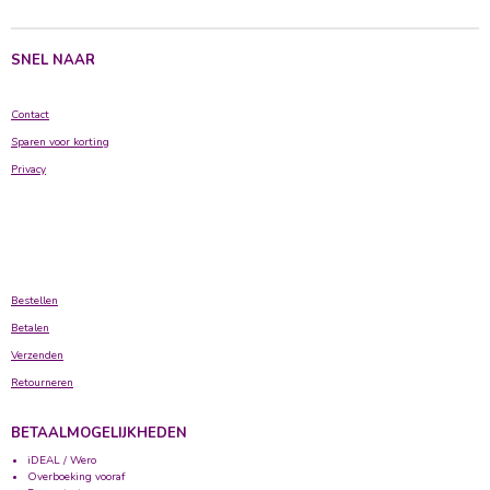
n
e
n
SNEL NAAR
Contact
Sparen voor korting
Privacy
Bestellen
Betalen
Verzenden
Retourneren
BETAALMOGELIJKHEDEN
iDEAL / Wero
Overboeking vooraf