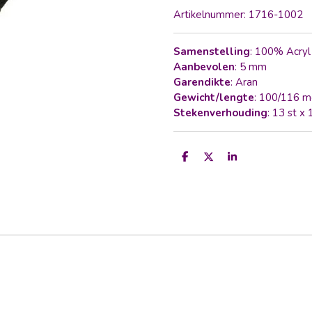
Artikelnummer:
1716-1002
Samenstelling
: 100% Acry
Aanbevolen
: 5 mm
Garendikte
: Aran
Gewicht/lengte
: 100/116 m
Stekenverhouding
: 13 st x
D
D
S
e
e
h
l
e
a
e
l
r
n
e