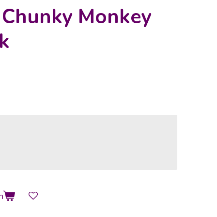
s Chunky Monkey
k
n