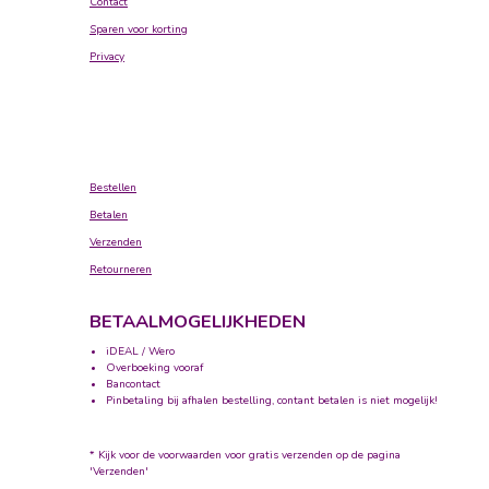
Contact
Sparen voor korting
Privacy
Bestellen
Betalen
Verzenden
Retourneren
BETAALMOGELIJKHEDEN
iDEAL / Wero
Overboeking vooraf
Bancontact
Pinbetaling bij afhalen bestelling, contant betalen is niet mogelijk!
* Kijk voor de voorwaarden voor gratis verzenden op de pagina
'Verzenden'