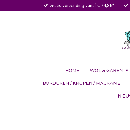
Gratis verzending vanaf € 74,95*
Ga
direct
naar
de
hoofdinhoud
HOME
WOL & GAREN
BORDUREN / KNOPEN / MACRAME
NIE