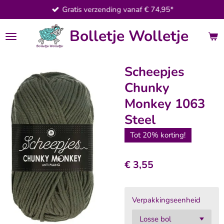
Gratis verzending vanaf € 74,95*
Ga
direct
Bolletje Wolletje
naar
de
hoofdinhoud
Scheepjes
Chunky
Monkey 1063
Steel
Tot 20% korting!
€ 3,55
Verpakkingseenheid