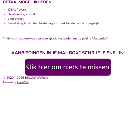
BETAALMOGELIJKHEDEN
iDEAL / Wero
Overboeking vooraf
Bancontact
Pinbetaling bij afhalen bestelling, contant betalen is niet mogelijk!
* Kijk voor de voorwaarden voor gratis verzenden op de pagina 'Verzenden'
AANBIEDINGEN IN JE MAILBOX? SCHRIJF JE SNEL IN!
Klik hier om niets te missen!
© 2020 - 2026 Bolletje Wolletje
Powered by
JouwWeb