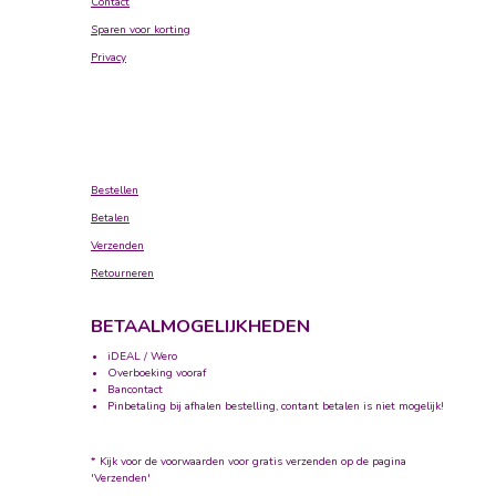
Contact
Sparen voor korting
Privacy
Bestellen
Betalen
Verzenden
Retourneren
BETAALMOGELIJKHEDEN
iDEAL / Wero
Overboeking vooraf
Bancontact
Pinbetaling bij afhalen bestelling, contant betalen is niet mogelijk!
* Kijk voor de voorwaarden voor gratis verzenden op de pagina
'Verzenden'