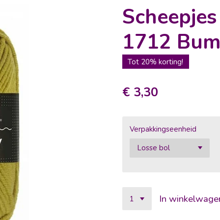
Scheepje
1712 Bum
Tot 20% korting!
€ 3,30
Verpakkingseenheid
In winkelwage