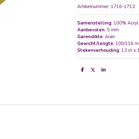
Artikelnummer:
1716-1712
Samenstelling
: 100% Acry
Aanbevolen
: 5 mm
Garendikte
: Aran
Gewicht/lengte
: 100/116 m
Stekenverhouding
: 13 st x
D
D
S
e
e
h
l
e
a
e
l
r
n
e