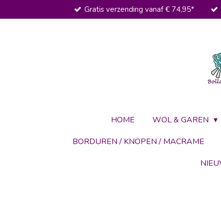
Gratis verzending vanaf € 74,95*
Ga
direct
naar
de
hoofdinhoud
HOME
WOL & GAREN
BORDUREN / KNOPEN / MACRAME
NIE