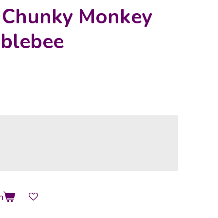
s Chunky Monkey
blebee
n