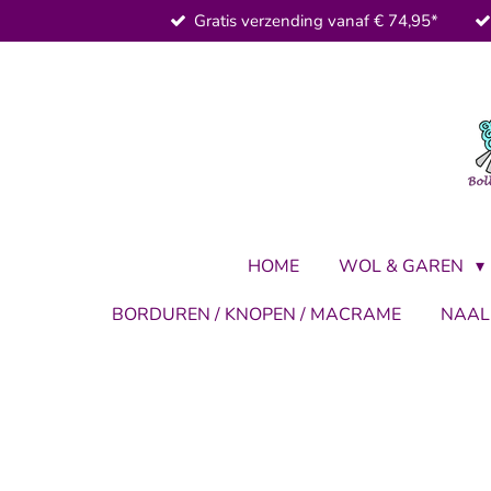
Gratis verzending vanaf € 74,95*
Ga
direct
naar
de
hoofdinhoud
HOME
WOL & GAREN
BORDUREN / KNOPEN / MACRAME
NAA