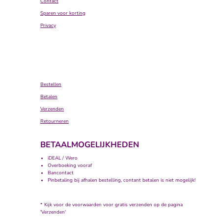
Contact
Sparen voor korting
Privacy
Bestellen
Betalen
Verzenden
Retourneren
BETAALMOGELIJKHEDEN
iDEAL / Wero
Overboeking vooraf
Bancontact
Pinbetaling bij afhalen bestelling, contant betalen is niet mogelijk!
* Kijk voor de voorwaarden voor gratis verzenden op de pagina
'Verzenden'