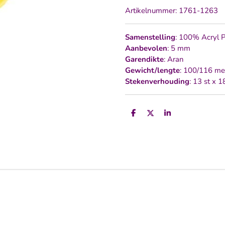
Artikelnummer:
1761-1263
Samenstelling
: 100% Acryl 
Aanbevolen
: 5 mm
Garendikte
: Aran
Gewicht/lengte
: 100/116 me
Stekenverhouding
: 13 st x 
D
D
S
e
e
h
l
e
a
e
l
r
n
e