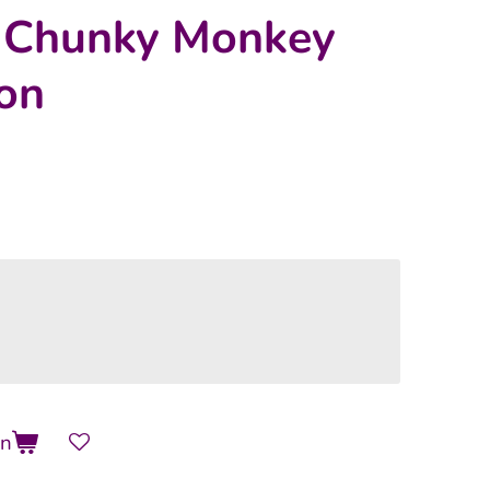
 Chunky Monkey
on
en