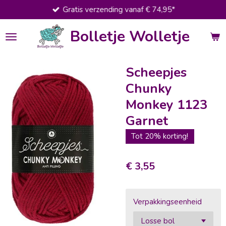
Gratis verzending vanaf € 74,95*
Ga
direct
Bolletje Wolletje
naar
de
hoofdinhoud
Scheepjes
Chunky
Monkey 1123
Garnet
Tot 20% korting!
€ 3,55
Verpakkingseenheid