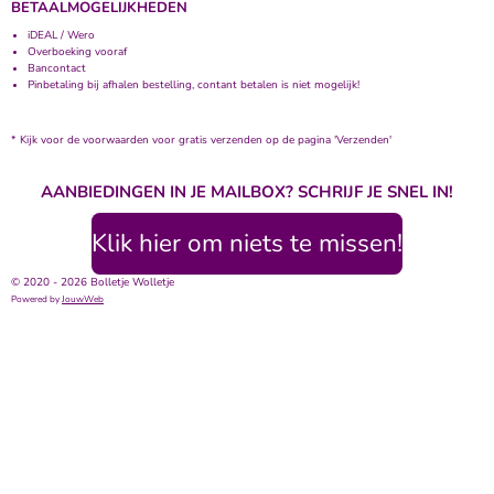
BETAALMOGELIJKHEDEN
iDEAL / Wero
Overboeking vooraf
Bancontact
Pinbetaling bij afhalen bestelling, contant betalen is niet mogelijk!
* Kijk voor de voorwaarden voor gratis verzenden op de pagina 'Verzenden'
AANBIEDINGEN IN JE MAILBOX? SCHRIJF JE SNEL IN!
Klik hier om niets te missen!
© 2020 - 2026 Bolletje Wolletje
Powered by
JouwWeb