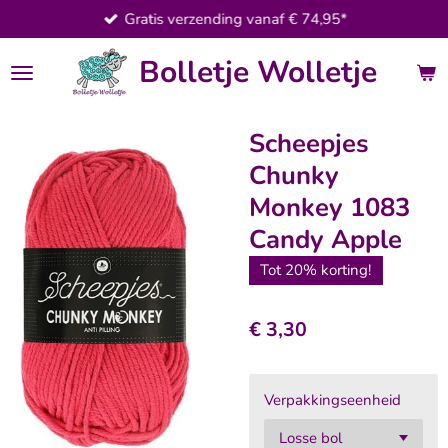
Gratis verzending vanaf € 74,95*
Ga
direct
Bolletje Wolletje
naar
de
hoofdinhoud
Scheepjes
Chunky
Monkey 1083
Candy Apple
Tot 20% korting!
€ 3,30
Verpakkingseenheid