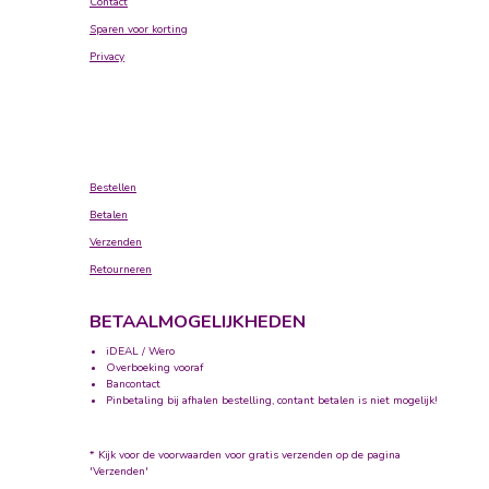
Contact
Sparen voor korting
Privacy
Bestellen
Betalen
Verzenden
Retourneren
BETAALMOGELIJKHEDEN
iDEAL / Wero
Overboeking vooraf
Bancontact
Pinbetaling bij afhalen bestelling, contant betalen is niet mogelijk!
* Kijk voor de voorwaarden voor gratis verzenden op de pagina
'Verzenden'