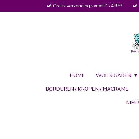
Gratis verzending vanaf € 74,95*
Ga
direct
naar
de
hoofdinhoud
HOME
WOL & GAREN
BORDUREN / KNOPEN / MACRAME
NIE