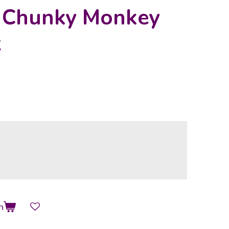
s Chunky Monkey
t
n