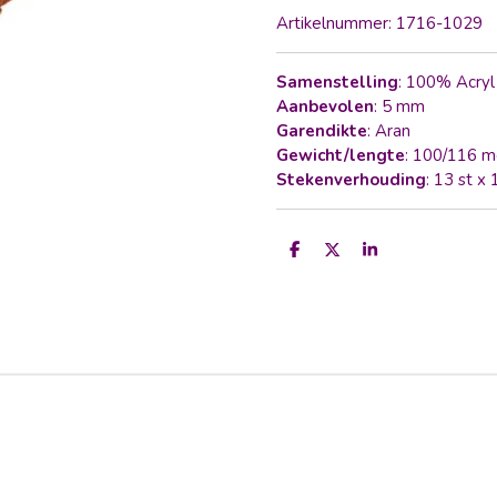
Artikelnummer:
1716-1029
Samenstelling
: 100% Acry
Aanbevolen
: 5 mm
Garendikte
: Aran
Gewicht/lengte
: 100/116 m
Stekenverhouding
: 13 st x
D
D
S
e
e
h
l
e
a
e
l
r
n
e