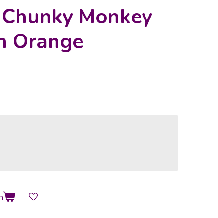
s Chunky Monkey
n Orange
n