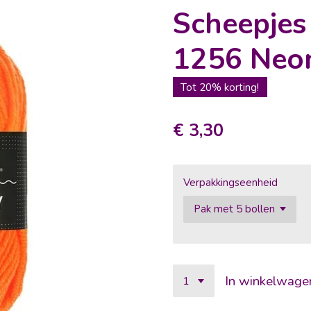
Scheepje
1256 Neo
Tot 20% korting!
€ 3,30
Verpakkingseenheid
In winkelwage