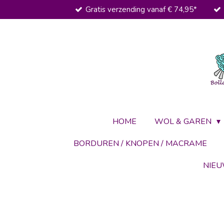
Gratis verzending vanaf € 74,95*
Ga
direct
naar
de
hoofdinhoud
HOME
WOL & GAREN
BORDUREN / KNOPEN / MACRAME
NIE