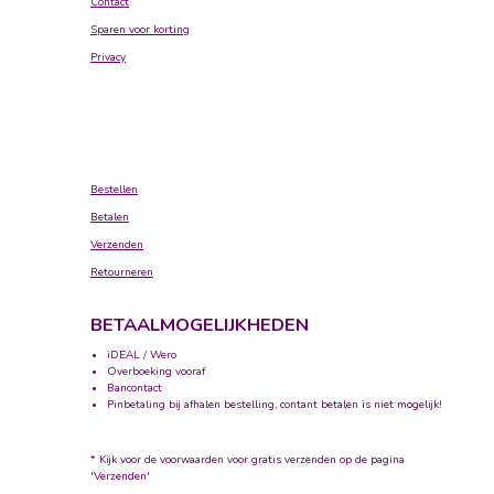
Contact
Sparen voor korting
Privacy
Bestellen
Betalen
Verzenden
Retourneren
BETAALMOGELIJKHEDEN
iDEAL / Wero
Overboeking vooraf
Bancontact
Pinbetaling bij afhalen bestelling, contant betalen is niet mogelijk!
* Kijk voor de voorwaarden voor gratis verzenden op de pagina
'Verzenden'