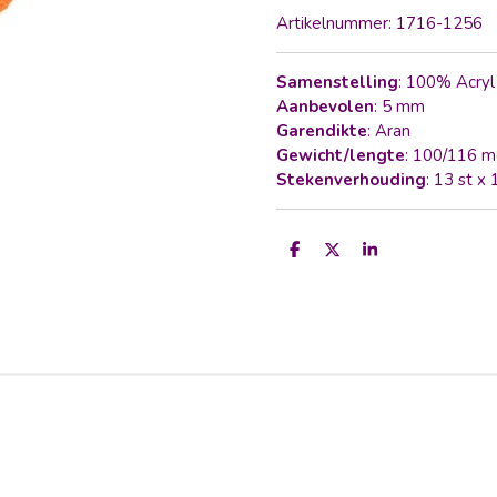
Artikelnummer:
1716-1256
Samenstelling
: 100% Acry
Aanbevolen
: 5 mm
Garendikte
: Aran
Gewicht/lengte
: 100/116 m
Stekenverhouding
: 13 st x
D
D
S
e
e
h
l
e
a
e
l
r
n
e