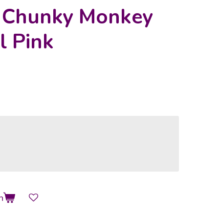
s Chunky Monkey
l Pink
n