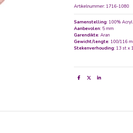
Artikelnummer:
1716-1080
Samenstelling
: 100% Acry
Aanbevolen
: 5 mm
Garendikte
: Aran
Gewicht/lengte
: 100/116 m
Stekenverhouding
: 13 st x
D
D
S
e
e
h
l
e
a
e
l
r
n
e