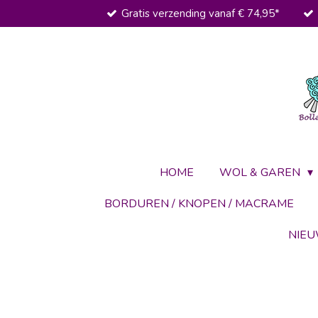
Gratis verzending vanaf € 74,95*
Ga
direct
naar
de
hoofdinhoud
HOME
WOL & GAREN
BORDUREN / KNOPEN / MACRAME
NIE