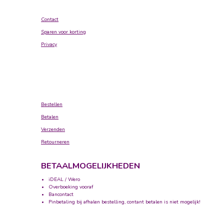
Contact
Sparen voor korting
Privacy
Bestellen
Betalen
Verzenden
Retourneren
BETAALMOGELIJKHEDEN
iDEAL / Wero
Overboeking vooraf
Bancontact
Pinbetaling bij afhalen bestelling, contant betalen is niet mogelijk!