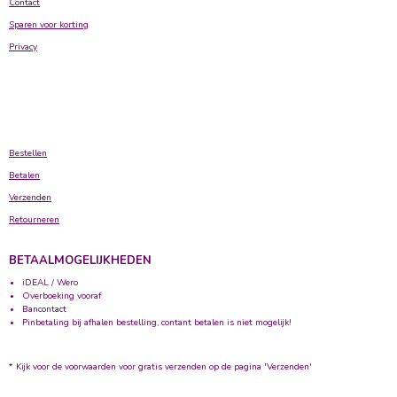
Contact
Sparen voor korting
Privacy
Bestellen
Betalen
Verzenden
Retourneren
BETAALMOGELIJKHEDEN
iDEAL / Wero
Overboeking vooraf
Bancontact
Pinbetaling bij afhalen bestelling, contant betalen is niet mogelijk!
* Kijk voor de voorwaarden voor gratis verzenden op de pagina 'Verzenden'