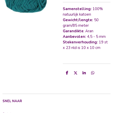
Samenstelling:
100%
natuurlijk katoen
Gewicht/lengte:
50
gram/85 meter
Garandikte
: Aran
Aanbevolen:
4,5 - 5 mm
Stekenverhouding:
19 st
x 23 nld is 10 x 10 cm
D
D
S
D
e
e
h
e
l
e
a
l
e
l
r
e
n
e
n
SNEL NAAR