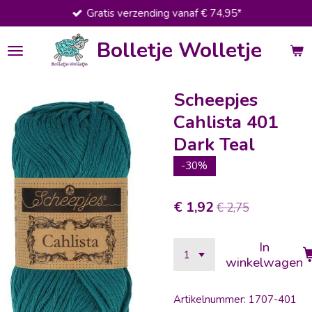
Gratis verzending vanaf € 74,95*
Ga
direct
Bolletje Wolletje
naar
de
hoofdinhoud
Scheepjes
Cahlista 401
Dark Teal
-30%
€ 1,92
€ 2,75
In
winkelwagen
Artikelnummer:
1707-401