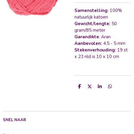
Samenstelling:
100%
natuurlijk katoen
Gewicht/lengte:
50
gram/85 meter
Garandikte
: Aran
Aanbevolen:
4,5 - 5 mm
Stekenverhouding:
19 st
x 23 nld is 10 x 10 cm
D
D
S
D
e
e
h
e
l
e
a
l
e
l
r
e
n
e
n
SNEL NAAR