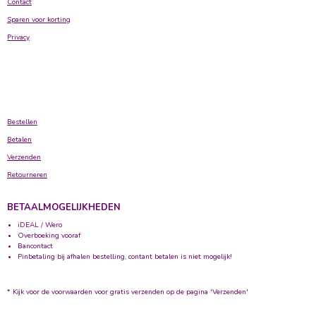
Contact
Sparen voor korting
Privacy
Bestellen
Betalen
Verzenden
Retourneren
BETAALMOGELIJKHEDEN
iDEAL / Wero
Overboeking vooraf
Bancontact
Pinbetaling bij afhalen bestelling, contant betalen is niet mogelijk!
* Kijk voor de voorwaarden voor gratis verzenden op de pagina 'Verzenden'