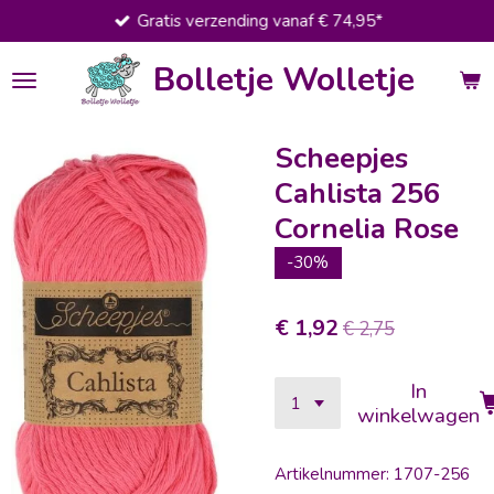
Gratis verzending vanaf € 74,95*
Ga
direct
Bolletje Wolletje
naar
de
hoofdinhoud
Scheepjes
Cahlista 256
Cornelia Rose
-30%
€ 1,92
€ 2,75
In
winkelwagen
Artikelnummer:
1707-256