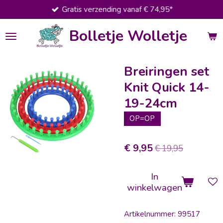
Gratis verzending vanaf € 74,95*
Ga
direct
Bolletje Wolletje
naar
de
hoofdinhoud
Breiringen set
Knit Quick 14-
19-24cm
OP=OP
€ 9,95
€ 19,95
In
winkelwagen
Artikelnummer:
99517