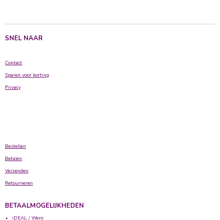
l
e
a
l
e
l
r
e
n
e
n
SNEL NAAR
Contact
Sparen voor korting
Privacy
Bestellen
Betalen
Verzenden
Retourneren
BETAALMOGELIJKHEDEN
iDEAL / Wero