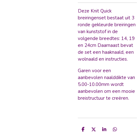
Deze Knit Quick
breiringenset bestaat uit 3
ronde gekleurde breiringen
van kunststof in de
volgende breedtes: 14, 19
en 24cm Daarnaast bevat
de set een haaknaald, een
wolnaald en instructies.
Garen voor een
aanbevolen naalddikte van
5.00-10.00mm wordt
aanbevolen om een mooie
breistructuur te creëren.
D
D
S
D
e
e
h
e