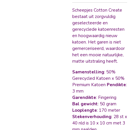
Scheepjes Cotton Create
bestaat uit zorgvuldig
geselecteerde en
gerecyclede katoenresten
en hoogwaardig nieuw
katoen. Het garen is niet
gemerceriseerd, waardoor
het een mooie natuurlijke,
matte uitstraling heeft.
Samenstelling
: 50%
Gerecycled Katoen x 50%
Premium Katoen
Pendikte
:
3 mm
Garendikte
: Fingering
Bal gewicht
: 50 gram
Looplengte
: 170 meter
Stekenverhouding
: 28 st x
40 nld is 10 x 10 cm met 3
mm naalden