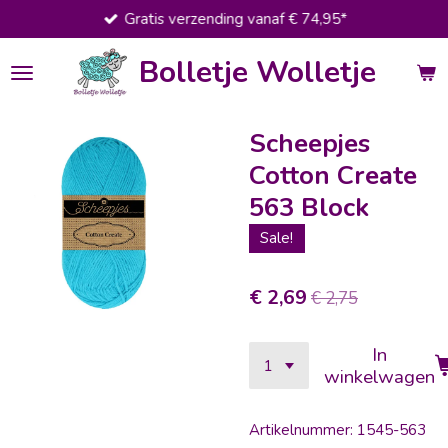
Gratis verzending vanaf € 74,95*
Ga
direct
Bolletje Wolletje
naar
de
hoofdinhoud
Scheepjes
Cotton Create
563 Block
Sale!
€ 2,69
€ 2,75
In
winkelwagen
Artikelnummer:
1545-563