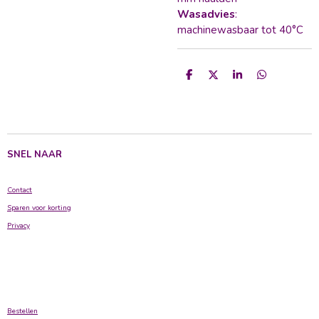
Wasadvies
:
machinewasbaar tot 40°C
D
D
S
D
e
e
h
e
l
e
a
l
e
l
r
e
n
e
n
SNEL NAAR
Contact
Sparen voor korting
Privacy
Bestellen