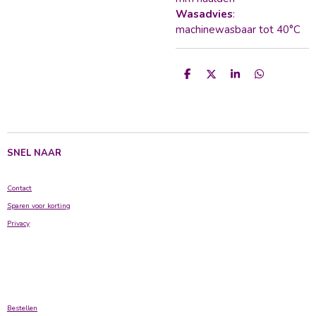
Wasadvies
:
machinewasbaar tot 40°C
D
D
S
D
e
e
h
e
l
e
a
l
e
l
r
e
n
e
n
SNEL NAAR
Contact
Sparen voor korting
Privacy
Bestellen