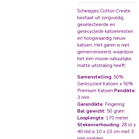
Scheepjes Cotton Create
bestaat uit zorgvuldig
geselecteerde en
gerecyclede katoenresten
en hoogwaardig nieuw
katoen. Het garen is niet
gemerceriseerd, waardoor
het een mooie natuurlijke,
matte uitstraling heeft.
Samenstelling
: 50%
Gerecycled Katoen x 50%
Premium Katoen
Pendikte
:
3 mm
Garendikte
: Fingering
Bal gewicht
: 50 gram
Looplengte
: 170 meter
Stekenverhouding
: 28 st x
40 nld is 10 x 10 cm met 3
mm naalden