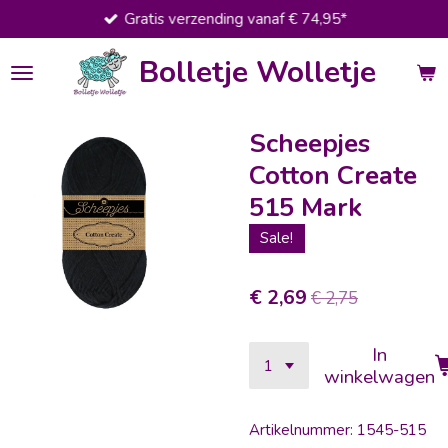
Gratis verzending vanaf € 74,95*
Ga
direct
Bolletje Wolletje
naar
de
hoofdinhoud
Scheepjes
Cotton Create
515 Mark
Sale!
€ 2,69
€ 2,75
In
winkelwagen
Artikelnummer:
1545-515