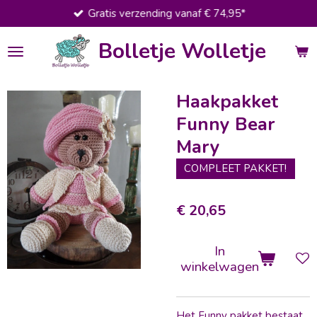
Gratis verzending vanaf € 74,95*
Ga
direct
Bolletje Wolletje
naar
de
hoofdinhoud
Haakpakket
Funny Bear
Mary
COMPLEET PAKKET!
€ 20,65
In
winkelwagen
Het Funny pakket bestaat