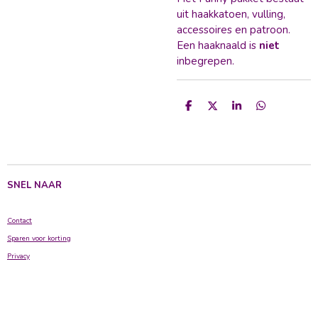
uit haakkatoen, vulling,
accessoires en patroon.
Een haaknaald is
niet
inbegrepen.
D
D
S
D
e
e
h
e
l
e
a
l
e
l
r
e
n
e
n
SNEL NAAR
Contact
Sparen voor korting
Privacy