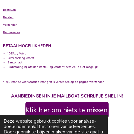
Bestellen
Betalen
Verzenden
Retourneren
BETAALMOGELIJKHEDEN
iDEAL / Wero
Overboeking vooraf
Bancontact
Pinbetaling bij afhalen bestelling, contant betalen is niet mogelijk!
* Kijk voor de voorwaarden voor gratis verzenden op de pagina 'Verzenden'
AANBIEDINGEN IN JE MAILBOX? SCHRIJF JE SNEL IN!
Klik hier om niets te missen!
Deze website gebruikt cookies voor analyse-
© 2020 - 2026 Bolletje Wolletje
Powered by
doeleinden en/of het tonen van advertenties.
JouwWeb
Door gebruik te blijven maken van de site gaat u