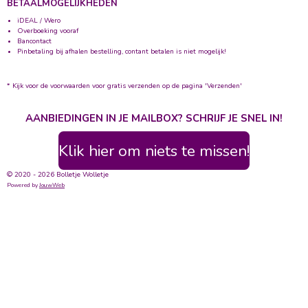
BETAALMOGELIJKHEDEN
iDEAL / Wero
Overboeking vooraf
Bancontact
Pinbetaling bij afhalen bestelling, contant betalen is niet mogelijk!
* Kijk voor de voorwaarden voor gratis verzenden op de pagina 'Verzenden'
AANBIEDINGEN IN JE MAILBOX? SCHRIJF JE SNEL IN!
Klik hier om niets te missen!
© 2020 - 2026 Bolletje Wolletje
Powered by
JouwWeb