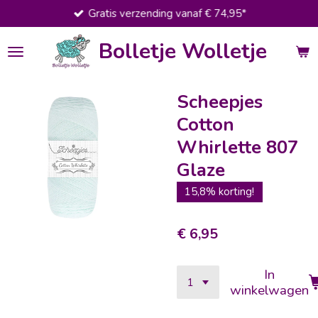
Gratis verzending vanaf € 74,95*
Ga
direct
Bolletje Wolletje
naar
de
hoofdinhoud
Scheepjes
Cotton
Whirlette 807
Glaze
15,8% korting!
€ 6,95
In
winkelwagen