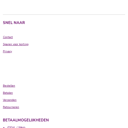
l
e
a
l
e
l
r
e
n
e
n
SNEL NAAR
Contact
Sparen voor korting
Privacy
Bestellen
Betalen
Verzenden
Retourneren
BETAALMOGELIJKHEDEN
iDEAL / Wero