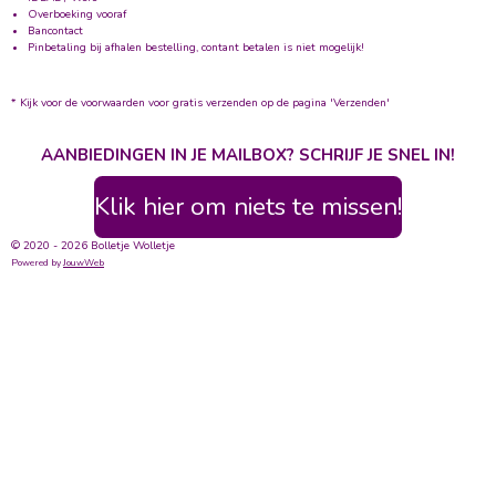
Overboeking vooraf
Bancontact
Pinbetaling bij afhalen bestelling, contant betalen is niet mogelijk!
* Kijk voor de voorwaarden voor gratis verzenden op de pagina 'Verzenden'
AANBIEDINGEN IN JE MAILBOX? SCHRIJF JE SNEL IN!
Klik hier om niets te missen!
© 2020 - 2026 Bolletje Wolletje
Powered by
JouwWeb