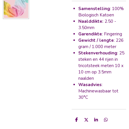
Samenstelling
: 100%
Biologisch Katoen
Naalddikte:
2.50 -
3.50mm
Garendikte
: Fingering
Gewicht / lengte
: 226
gram / 1.000 meter
Stekenverhouding
: 25
steken en 44 rijen in
tricotsteek meten 10 x
10 cm op 3.5mm
naalden
Wasadvies
:
Machinewasbaar tot
30°C
D
D
S
D
e
e
h
e