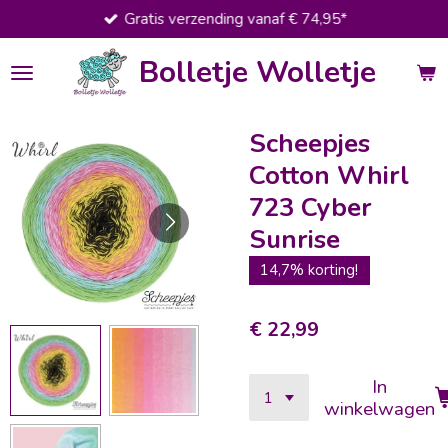
Gratis verzending vanaf € 74,95*
Ga
direct
Bolletje Wolletje
naar
de
hoofdinhoud
Scheepjes
Cotton Whirl
723 Cyber
Sunrise
14,7% korting!
€ 22,99
In
winkelwagen