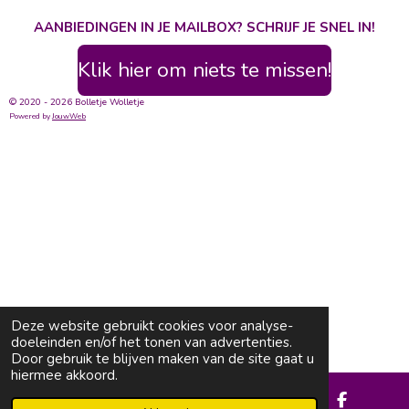
AANBIEDINGEN IN JE MAILBOX? SCHRIJF JE SNEL IN!
Klik hier om niets te missen!
© 2020 - 2026 Bolletje Wolletje
Powered by
JouwWeb
Deze website gebruikt cookies voor analyse-
doeleinden en/of het tonen van advertenties.
Door gebruik te blijven maken van de site gaat u
hiermee akkoord.