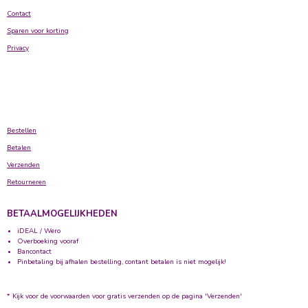
Contact
Sparen voor korting
Privacy
Bestellen
Betalen
Verzenden
Retourneren
BETAALMOGELIJKHEDEN
iDEAL / Wero
Overboeking vooraf
Bancontact
Pinbetaling bij afhalen bestelling, contant betalen is niet mogelijk!
* Kijk voor de voorwaarden voor gratis verzenden op de pagina 'Verzenden'