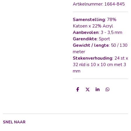
Artikelnummer:
1664-845
Samenstelling
: 78%
Katoen x 22% Acryl
Aanbevolen
: 3 - 3,5 mm
Garendikte
: Sport
Gewicht / lengte
: 50 / 130
meter
Stekenverhouding
: 24 st x
32 nld is 10 x 10 cm met 3
mm
D
D
S
D
e
e
h
e
l
e
a
l
e
l
r
e
n
e
n
SNEL NAAR