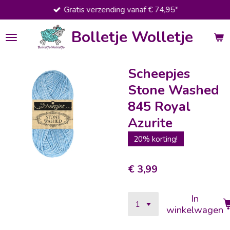
Gratis verzending vanaf € 74,95*
Ga
direct
Bolletje Wolletje
naar
de
hoofdinhoud
Scheepjes
Stone Washed
845 Royal
Azurite
20% korting!
€ 3,99
In
winkelwagen