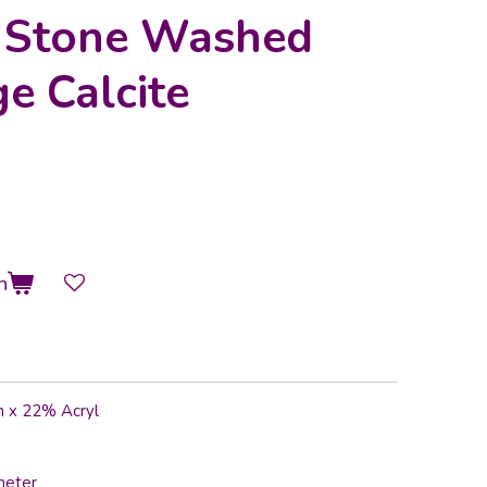
s Stone Washed
e Calcite
n
n x 22% Acryl
meter