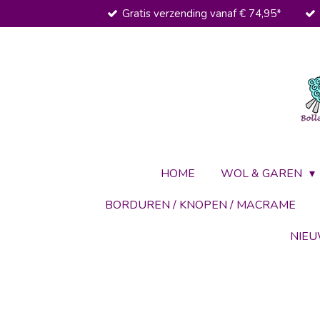
Gratis verzending vanaf € 74,95*
Ga
direct
naar
de
hoofdinhoud
HOME
WOL & GAREN
BORDUREN / KNOPEN / MACRAME
NIE