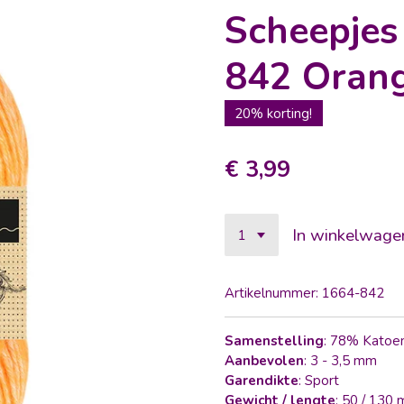
Scheepje
842 Orang
20% korting!
€ 3,99
In winkelwage
Artikelnummer:
1664-842
Samenstelling
: 78% Katoe
Aanbevolen
: 3 - 3,5 mm
Garendikte
: Sport
Gewicht / lengte
: 50 / 130 