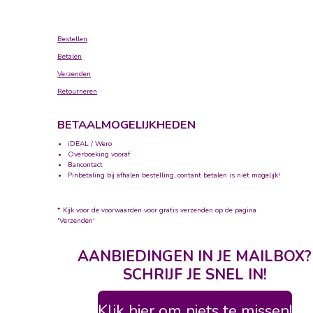
Bestellen
Betalen
Verzenden
Retourneren
BETAALMOGELIJKHEDEN
iDEAL / Wero
Overboeking vooraf
Bancontact
Pinbetaling bij afhalen bestelling, contant betalen is niet mogelijk!
* Kijk voor de voorwaarden voor gratis verzenden op de pagina
'Verzenden'
AANBIEDINGEN IN JE MAILBOX?
SCHRIJF JE SNEL IN!
Klik hier om niets te missen!