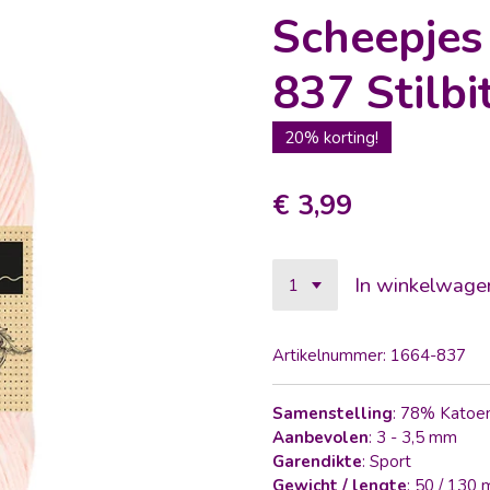
Scheepje
837 Stilbi
20% korting!
€ 3,99
In winkelwage
Artikelnummer:
1664-837
Samenstelling
: 78% Katoe
Aanbevolen
: 3 - 3,5 mm
Garendikte
: Sport
Gewicht / lengte
: 50 / 130 