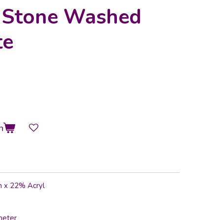
s Stone Washed
te
n
n x 22% Acryl
meter