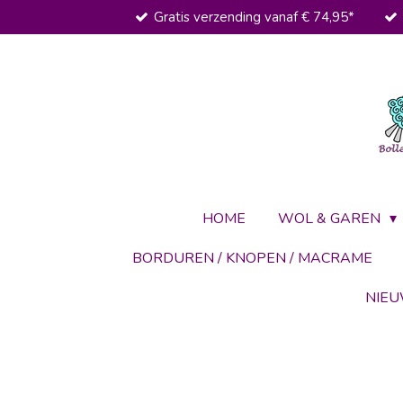
Gratis verzending vanaf € 74,95*
Ga
direct
naar
de
hoofdinhoud
HOME
WOL & GAREN
BORDUREN / KNOPEN / MACRAME
NIE