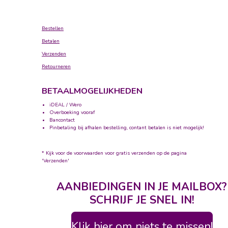
Bestellen
Betalen
Verzenden
Retourneren
BETAALMOGELIJKHEDEN
iDEAL / Wero
Overboeking vooraf
Bancontact
Pinbetaling bij afhalen bestelling, contant betalen is niet mogelijk!
* Kijk voor de voorwaarden voor gratis verzenden op de pagina
'Verzenden'
AANBIEDINGEN IN JE MAILBOX?
SCHRIJF JE SNEL IN!
Klik hier om niets te missen!