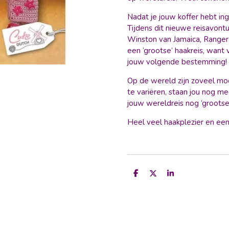
Nadat je jouw koffer hebt ing
Tijdens dit nieuwe reisavontuu
Winston van Jamaica, Ranger 
een ‘grootse’ haakreis, want v
jouw volgende bestemming!
Op de wereld zijn zoveel mo
te variëren, staan jou nog 
jouw wereldreis nog ‘grootser
Heel veel haakplezier en een
D
D
S
e
e
h
l
e
a
e
l
r
n
e