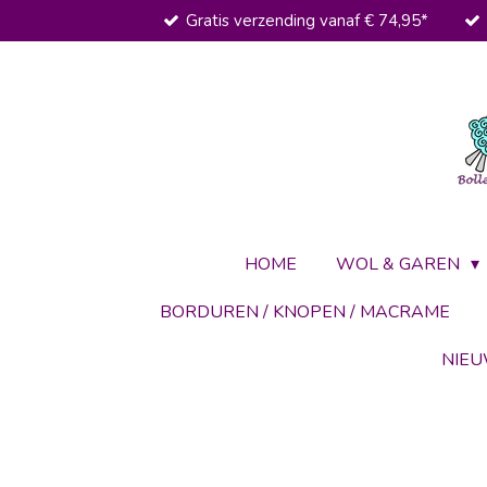
Gratis verzending vanaf € 74,95*
Ga
direct
naar
de
hoofdinhoud
HOME
WOL & GAREN
BORDUREN / KNOPEN / MACRAME
NIE