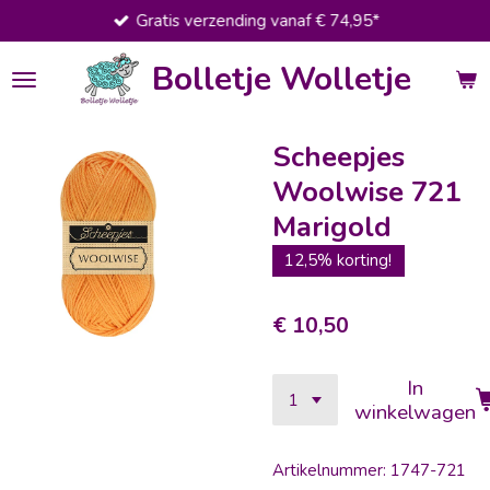
Gratis verzending vanaf € 74,95*
Ga
direct
Bolletje Wolletje
naar
de
hoofdinhoud
Scheepjes
Woolwise 721
Marigold
12,5% korting!
€ 10,50
In
winkelwagen
Artikelnummer:
1747-721