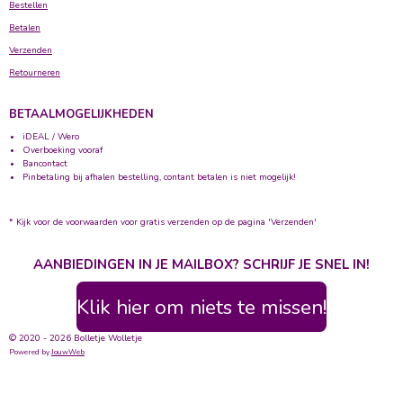
Bestellen
Betalen
Verzenden
Retourneren
BETAALMOGELIJKHEDEN
iDEAL / Wero
Overboeking vooraf
Bancontact
Pinbetaling bij afhalen bestelling, contant betalen is niet mogelijk!
* Kijk voor de voorwaarden voor gratis verzenden op de pagina 'Verzenden'
AANBIEDINGEN IN JE MAILBOX? SCHRIJF JE SNEL IN!
Klik hier om niets te missen!
© 2020 - 2026 Bolletje Wolletje
Powered by
JouwWeb