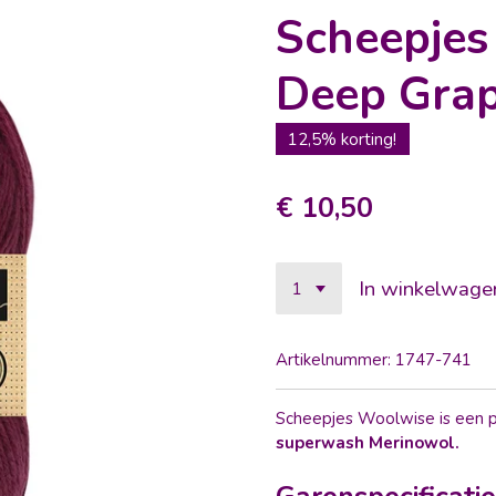
Scheepjes
Deep Gra
12,5% korting!
€ 10,50
In winkelwage
Artikelnummer:
1747-741
Scheepjes Woolwise is een p
superwash Merinowol.