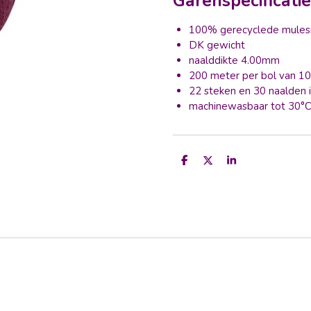
Garenspecificati
100% gerecyclede mulesi
DK gewicht
naalddikte 4.00mm
200 meter per bol van 1
22 steken en 30 naalden 
machinewasbaar tot 30°
D
D
S
e
e
h
l
e
a
e
l
r
n
e