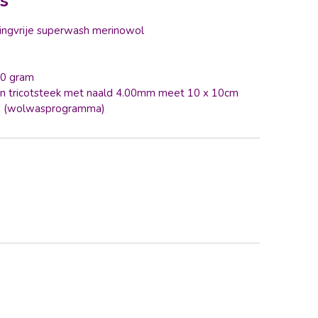
es
ngvrije superwash merinowol
00 gram
in tricotsteek met naald 4.00mm meet 10 x 10cm
C (wolwasprogramma)