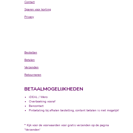
Contact
Sparen voor korting
Privacy
Bestellen
Betalen
Verzenden
Retourneren
BETAALMOGELIJKHEDEN
iDEAL / Wero
Overboeking vooraf
Bancontact
Pinbetaling bij afhalen bestelling, contant betalen is niet mogelijk!
* Kijk voor de voorwaarden voor gratis verzenden op de pagina
'Verzenden'