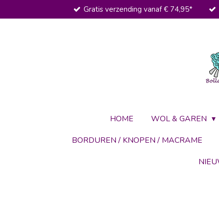
Gratis verzending vanaf € 74,95*
Ga
direct
naar
de
hoofdinhoud
HOME
WOL & GAREN
BORDUREN / KNOPEN / MACRAME
NIE