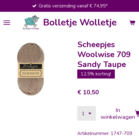
Gratis verzending vanaf € 74,95*
Ga
direct
Bolletje Wolletje
naar
de
hoofdinhoud
Scheepjes
Woolwise 709
Sandy Taupe
12,5% korting!
€ 10,50
In
winkelwagen
Artikelnummer:
1747-709