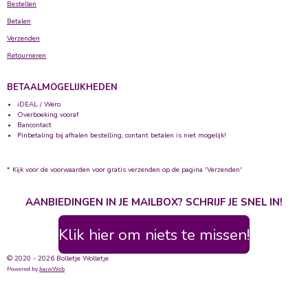
Bestellen
Betalen
Verzenden
Retourneren
BETAALMOGELIJKHEDEN
iDEAL / Wero
Overboeking vooraf
Bancontact
Pinbetaling bij afhalen bestelling, contant betalen is niet mogelijk!
* Kijk voor de voorwaarden voor gratis verzenden op de pagina 'Verzenden'
AANBIEDINGEN IN JE MAILBOX? SCHRIJF JE SNEL IN!
Klik hier om niets te missen!
© 2020 - 2026 Bolletje Wolletje
Powered by
JouwWeb