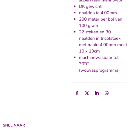
superwash merinowol
DK gewicht
naalddikte 4.00mm
200 meter per bol van
100 gram
22 steken en 30
naalden in tricotsteek
met naald 4.00mm meet
10 x 10cm
machinewasbaar tot
30°C
(wolwasprogramma)
D
D
S
D
e
e
h
e
l
e
a
l
e
l
r
e
n
e
n
SNEL NAAR