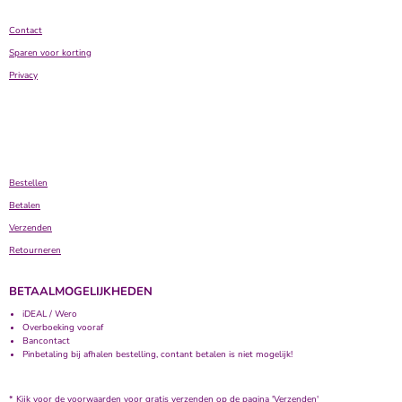
Contact
Sparen voor korting
Privacy
Bestellen
Betalen
Verzenden
Retourneren
BETAALMOGELIJKHEDEN
iDEAL / Wero
Overboeking vooraf
Bancontact
Pinbetaling bij afhalen bestelling, contant betalen is niet mogelijk!
* Kijk voor de voorwaarden voor gratis verzenden op de pagina 'Verzenden'