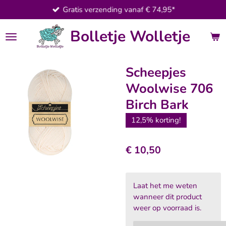
Gratis verzending vanaf € 74,95*
Ga
direct
Bolletje Wolletje
naar
de
hoofdinhoud
Scheepjes
Woolwise 706
Birch Bark
12,5% korting!
€ 10,50
Laat het me weten
wanneer dit product
weer op voorraad is.