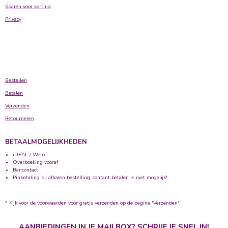
Sparen voor korting
Privacy
Bestellen
Betalen
Verzenden
Retourneren
BETAALMOGELIJKHEDEN
iDEAL / Wero
Overboeking vooraf
Bancontact
Pinbetaling bij afhalen bestelling, contant betalen is niet mogelijk!
* Kijk voor de voorwaarden voor gratis verzenden op de pagina 'Verzenden'
AANBIEDINGEN IN JE MAILBOX? SCHRIJF JE SNEL IN!