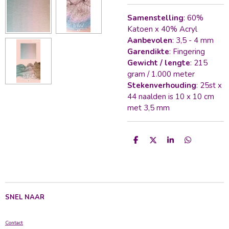
Samenstelling
: 60%
Katoen x 40% Acryl
Aanbevolen
: 3,5 - 4 mm
Garendikte
: Fingering
Gewicht / lengte
: 215
gram / 1.000 meter
Stekenverhouding
: 25st x
44 naalden is 10 x 10 cm
met 3,5 mm
D
D
S
D
e
e
h
e
l
e
a
l
e
l
r
e
n
e
n
SNEL NAAR
Contact