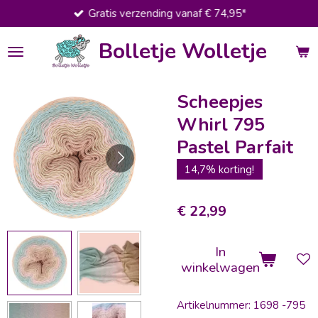
Gratis verzending vanaf € 74,95*
Ga
direct
Bolletje Wolletje
naar
de
hoofdinhoud
Scheepjes
Whirl 795
Pastel Parfait
14,7% korting!
€ 22,99
In
winkelwagen
Artikelnummer:
1698 -795