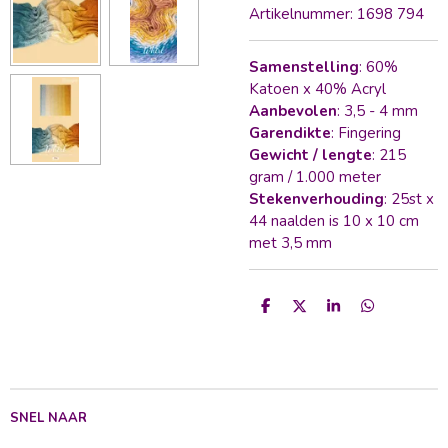
Artikelnummer:
1698 794
Samenstelling
: 60%
Katoen x 40% Acryl
Aanbevolen
: 3,5 - 4 mm
Garendikte
: Fingering
Gewicht / lengte
: 215
gram / 1.000 meter
Stekenverhouding
: 25st x
44 naalden is 10 x 10 cm
met 3,5 mm
D
D
S
D
e
e
h
e
l
e
a
l
e
l
r
e
n
e
n
SNEL NAAR