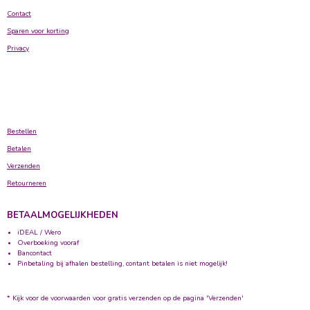
Contact
Sparen voor korting
Privacy
Bestellen
Betalen
Verzenden
Retourneren
BETAALMOGELIJKHEDEN
iDEAL / Wero
Overboeking vooraf
Bancontact
Pinbetaling bij afhalen bestelling, contant betalen is niet mogelijk!
* Kijk voor de voorwaarden voor gratis verzenden op de pagina 'Verzenden'