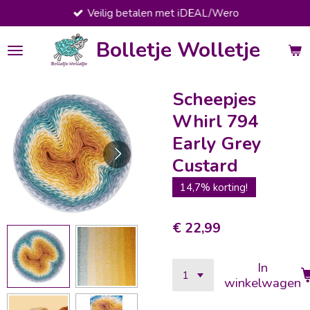
Veilig betalen met iDEAL/Wero
Ga
direct
Bolletje Wolletje
naar
de
hoofdinhoud
Scheepjes
Whirl 794
Early Grey
Custard
14,7% korting!
€ 22,99
In
winkelwagen