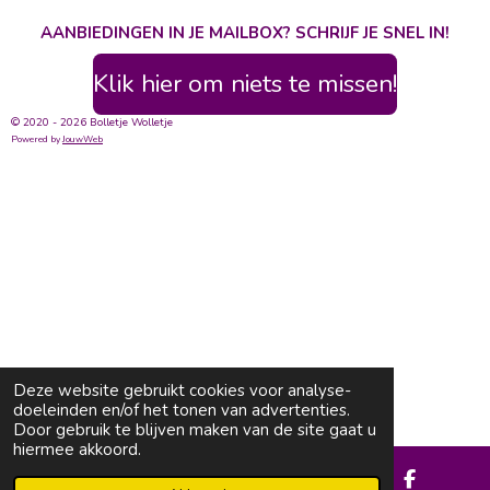
AANBIEDINGEN IN JE MAILBOX? SCHRIJF JE SNEL IN!
Klik hier om niets te missen!
© 2020 - 2026 Bolletje Wolletje
Powered by
JouwWeb
Deze website gebruikt cookies voor analyse-
doeleinden en/of het tonen van advertenties.
Door gebruik te blijven maken van de site gaat u
hiermee akkoord.