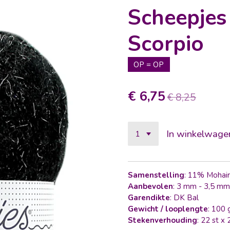
Scheepjes
Scorpio
OP = OP
€ 6,75
€ 8,25
In winkelwage
Samenstelling
: 11% Mohair
Aanbevolen
: 3 mm - 3,5 mm
Garendikte
: DK Bal
Gewicht / looplengte
: 100
Stekenverhouding
: 22 st x