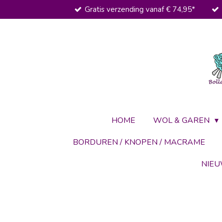
Gratis verzending vanaf € 74,95*
Ga
direct
naar
de
hoofdinhoud
HOME
WOL & GAREN
BORDUREN / KNOPEN / MACRAME
NIE