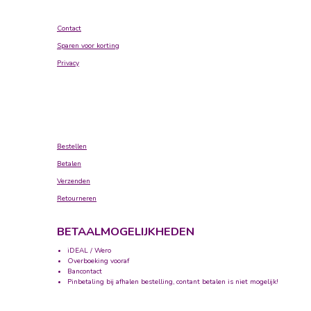
Contact
Sparen voor korting
Privacy
Bestellen
Betalen
Verzenden
Retourneren
BETAALMOGELIJKHEDEN
iDEAL / Wero
Overboeking vooraf
Bancontact
Pinbetaling bij afhalen bestelling, contant betalen is niet mogelijk!