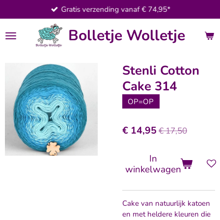
Gratis verzending vanaf € 74,95*
Ga
direct
Bolletje Wolletje
naar
de
hoofdinhoud
Stenli Cotton
Cake 314
OP=OP
€ 14,95
€ 17,50
In
winkelwagen
Cake van natuurlijk katoen
en met heldere kleuren die