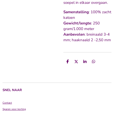
soepel in elkaar overgaan.
Samenstelling
: 100% zacht
katoen
Gewicht/lengte
: 250
gram/1.000 meter
Aanbevolen
: breinaald 3-4
mm; haaknaald 2 -2,50 mm
D
D
S
D
e
e
h
e
l
e
a
l
e
l
r
e
n
e
n
SNEL NAAR
Contact
Sparen voor korting