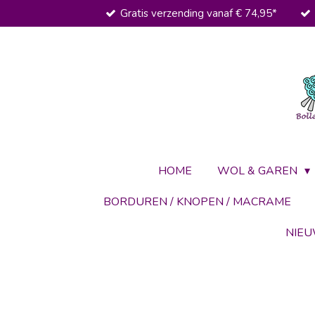
Gratis verzending vanaf € 74,95*
Ga
direct
naar
de
hoofdinhoud
HOME
WOL & GAREN
BORDUREN / KNOPEN / MACRAME
NIE