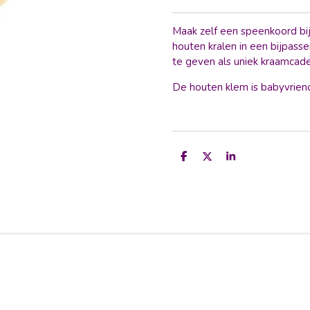
Maak zelf een speenkoord bij
houten kralen in een bijpasse
te geven als uniek kraamcadea
De houten klem is babyvriend
D
D
S
e
e
h
l
e
a
e
l
r
n
e