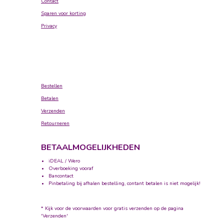
Contact
Sparen voor korting
Privacy
Bestellen
Betalen
Verzenden
Retourneren
BETAALMOGELIJKHEDEN
iDEAL / Wero
Overboeking vooraf
Bancontact
Pinbetaling bij afhalen bestelling, contant betalen is niet mogelijk!
* Kijk voor de voorwaarden voor gratis verzenden op de pagina
'Verzenden'