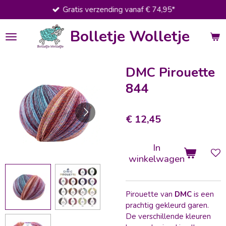
Gratis verzending vanaf € 74,95*
Ga
direct
Bolletje Wolletje
naar
de
hoofdinhoud
DMC Pirouette
844
€ 12,45
In
winkelwagen
Pirouette van
DMC
is een
prachtig gekleurd garen.
De verschillende kleuren