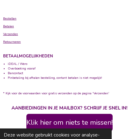
Bestellen
Betalen
Verzenden
Retourneren
BETAALMOGELIJKHEDEN
iDEAL / Wero
Overboeking vooraf
Bancontact
Pinbetaling bij afhalen bestelling, contant betalen is niet mogelijk!
* Kijk voor de voorwaarden voor gratis verzenden op de pagina 'Verzenden'
AANBIEDINGEN IN JE MAILBOX? SCHRIJF JE SNEL IN!
Klik hier om niets te missen!
© 2020 - 2026 Bolletje Wolletje
Deze website gebruikt cookies voor analyse-
Powered by
JouwWeb