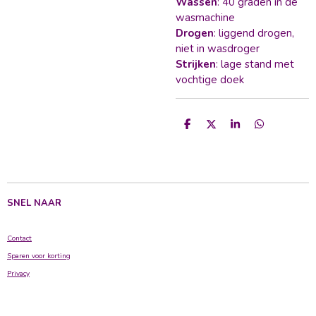
Wassen
: 40 graden in de
wasmachine
Drogen
: liggend drogen,
niet in wasdroger
Strijken
: lage stand met
vochtige doek
D
D
S
D
e
e
h
e
l
e
a
l
e
l
r
e
n
e
n
SNEL NAAR
Contact
Sparen voor korting
Privacy