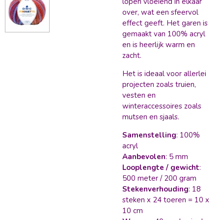
lopen vloeiend in elkaar
over, wat een sfeervol
effect geeft. Het garen is
gemaakt van 100% acryl
en is heerlijk warm en
zacht.
Het is ideaal voor allerlei
projecten zoals truien,
vesten en
winteraccessoires zoals
mutsen en sjaals.
Samenstelling
: 100%
acryl
Aanbevolen
: 5 mm
Looplengte / gewicht
:
500 meter / 200 gram
Stekenverhouding
: 18
steken x 24 toeren = 10 x
10 cm