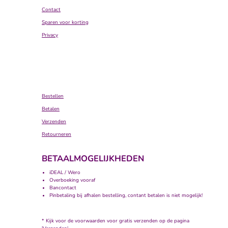
Contact
Sparen voor korting
Privacy
Bestellen
Betalen
Verzenden
Retourneren
BETAALMOGELIJKHEDEN
iDEAL / Wero
Overboeking vooraf
Bancontact
Pinbetaling bij afhalen bestelling, contant betalen is niet mogelijk!
* Kijk voor de voorwaarden voor gratis verzenden op de pagina