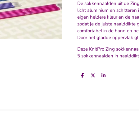
De sokkennaalden uit de Zing
licht aluminium en schitteren i
eigen heldere kleur en de naal
zodat je de juiste naalddikt
comfortabel in de hand en he
Door het gladde oppervlak gl
Deze KnitPro Zing sokkennaa
5 sokkennaalden in naalddikt
D
D
S
e
e
h
l
e
a
e
l
r
n
e