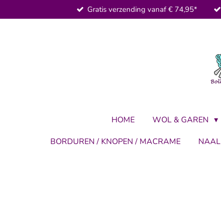
Gratis verzending vanaf € 74,95*
Ga
direct
naar
de
hoofdinhoud
HOME
WOL & GAREN
BORDUREN / KNOPEN / MACRAME
NAA