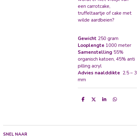
een carrotcake,
truffeltaartje of cake met
wilde aardbeien?
Gewicht
250 gram
Looplengte
1000 meter
Samenstelling
55%
organisch katoen, 45% anti
pilling acryl
Advies naalddikte
2.5 – 3
mm
D
D
S
D
e
e
h
e
l
e
a
l
e
l
r
e
n
e
n
SNEL NAAR