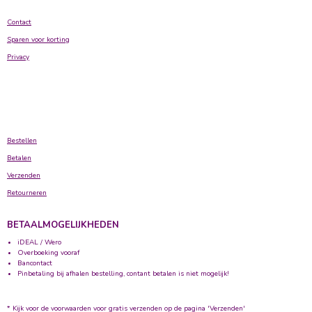
Contact
Sparen voor korting
Privacy
Bestellen
Betalen
Verzenden
Retourneren
BETAALMOGELIJKHEDEN
iDEAL / Wero
Overboeking vooraf
Bancontact
Pinbetaling bij afhalen bestelling, contant betalen is niet mogelijk!
* Kijk voor de voorwaarden voor gratis verzenden op de pagina 'Verzenden'