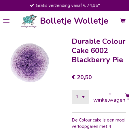
Gratis verzending vanaf € 74,95*
Ga
direct
Bolletje Wolletje
naar
de
hoofdinhoud
Durable Colour
Cake 6002
Blackberry Pie
€ 20,50
In
winkelwagen
De Colour cake is een mooi
verloopgaren met 4