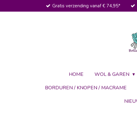
Gratis verzending vanaf € 74,95*
Ga
direct
naar
de
hoofdinhoud
HOME
WOL & GAREN
BORDUREN / KNOPEN / MACRAME
NIE