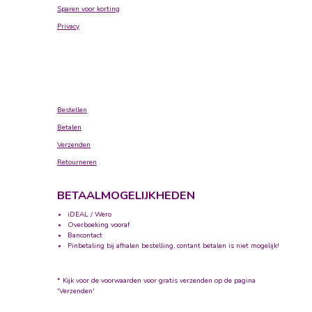
Sparen voor korting
Privacy
Bestellen
Betalen
Verzenden
Retourneren
BETAALMOGELIJKHEDEN
iDEAL / Wero
Overboeking vooraf
Bancontact
Pinbetaling bij afhalen bestelling, contant betalen is niet mogelijk!
* Kijk voor de voorwaarden voor gratis verzenden op de pagina
'Verzenden'