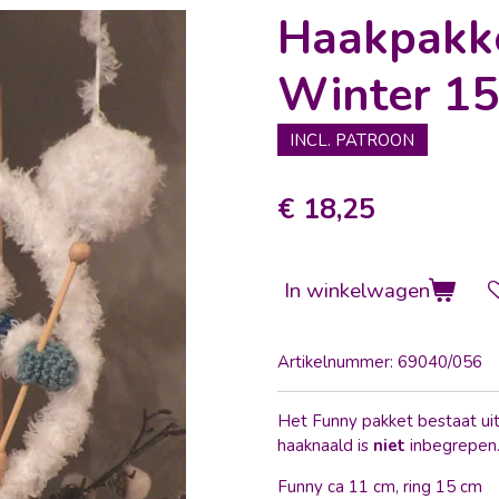
Haakpakk
Winter 1
INCL. PATROON
€ 18,25
In winkelwagen
Artikelnummer:
69040/056
Het Funny pakket bestaat uit 
haaknaald is
niet
inbegrepen
Funny ca 11 cm, ring 15 cm