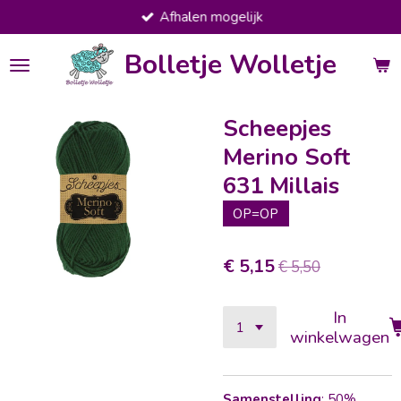
Afhalen mogelijk
Ga
direct
Bolletje Wolletje
naar
de
hoofdinhoud
Scheepjes
Merino Soft
631 Millais
OP=OP
€ 5,15
€ 5,50
In
winkelwagen
Samenstelling
: 50%