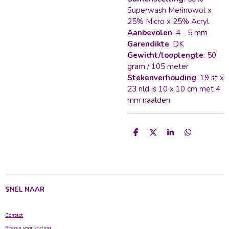
Superwash Merinowol x
25% Micro x 25% Acryl
Aanbevolen
: 4 - 5 mm
Garendikte
: DK
Gewicht/looplengte
: 50
gram / 105 meter
Stekenverhouding
: 19 st x
23 nld is 10 x 10 cm met 4
mm naalden
D
D
S
D
e
e
h
e
l
e
a
l
e
l
r
e
n
e
n
SNEL NAAR
Contact
Sparen voor korting