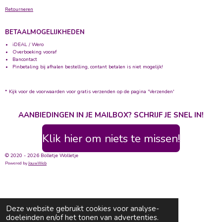
Retourneren
BETAALMOGELIJKHEDEN
iDEAL / Wero
Overboeking vooraf
Bancontact
Pinbetaling bij afhalen bestelling, contant betalen is niet mogelijk!
* Kijk voor de voorwaarden voor gratis verzenden op de pagina 'Verzenden'
AANBIEDINGEN IN JE MAILBOX? SCHRIJF JE SNEL IN!
Klik hier om niets te missen!
© 2020 - 2026 Bolletje Wolletje
Powered by
JouwWeb
Deze website gebruikt cookies voor analyse-
doeleinden en/of het tonen van advertenties.