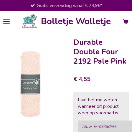
Gratis verzending vanaf € 74,95*
Ga
direct
Bolletje Wolletje
naar
de
hoofdinhoud
Durable
Double Four
2192 Pale Pink
€ 4,55
Laat het me weten
wanneer dit product
weer op voorraad is.