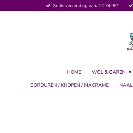
Gratis verzending vanaf € 74,95*
Ga
direct
naar
de
hoofdinhoud
HOME
WOL & GAREN
BORDUREN / KNOPEN / MACRAME
NAA