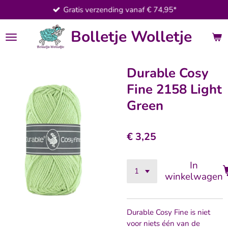
Gratis verzending vanaf € 74,95*
Ga
direct
Bolletje Wolletje
naar
de
hoofdinhoud
Durable Cosy
Fine 2158 Light
Green
€ 3,25
In
winkelwagen
Durable Cosy Fine is niet
voor niets één van de