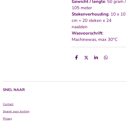
Gewicht / lengte
: 50 gram /
105 meter
Stekenverhouding
: 10 x 10
cm = 20 steken x 24
naalden
Wasvoorschrift
:
Machinewas, max 30°C
D
D
S
D
e
e
h
e
l
e
a
l
e
l
r
e
n
e
n
SNEL NAAR
Contact
Sparen voor korting
Privacy