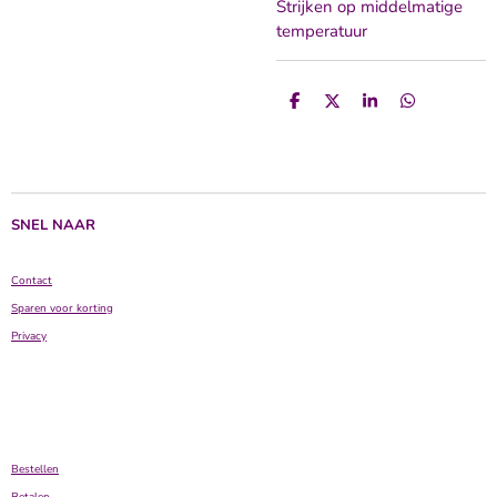
Strijken op middelmatige
temperatuur
D
D
S
D
e
e
h
e
l
e
a
l
e
l
r
e
n
e
n
SNEL NAAR
Contact
Sparen voor korting
Privacy
Bestellen
Betalen