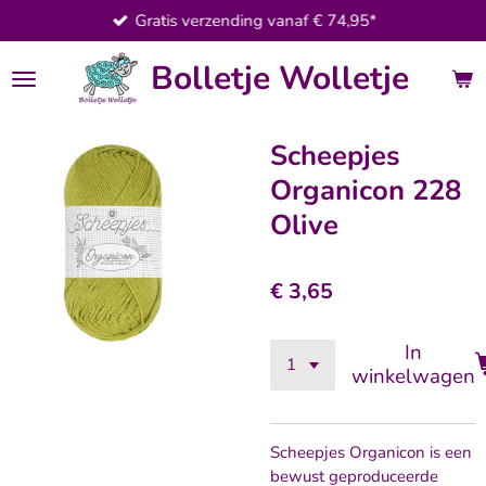
Gratis verzending vanaf € 74,95*
Ga
direct
Bolletje Wolletje
naar
de
hoofdinhoud
Scheepjes
Organicon 228
Olive
€ 3,65
In
winkelwagen
Scheepjes Organicon is een
bewust geproduceerde