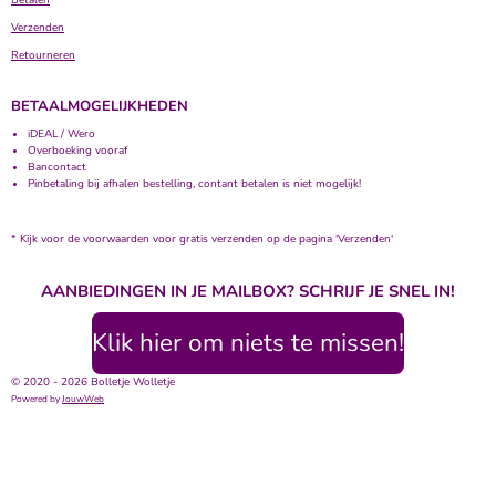
Verzenden
Retourneren
BETAALMOGELIJKHEDEN
iDEAL / Wero
Overboeking vooraf
Bancontact
Pinbetaling bij afhalen bestelling, contant betalen is niet mogelijk!
* Kijk voor de voorwaarden voor gratis verzenden op de pagina 'Verzenden'
AANBIEDINGEN IN JE MAILBOX? SCHRIJF JE SNEL IN!
Klik hier om niets te missen!
© 2020 - 2026 Bolletje Wolletje
Powered by
JouwWeb