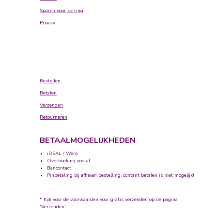
Sparen voor korting
Privacy
Bestellen
Betalen
Verzenden
Retourneren
BETAALMOGELIJKHEDEN
iDEAL / Wero
Overboeking vooraf
Bancontact
Pinbetaling bij afhalen bestelling, contant betalen is niet mogelijk!
* Kijk voor de voorwaarden voor gratis verzenden op de pagina
'Verzenden'