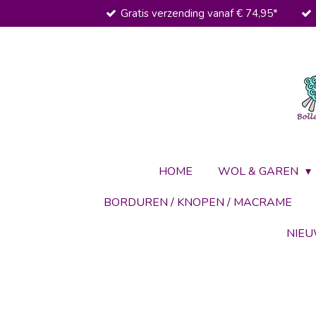
Gratis verzending vanaf € 74,95*
Ga
direct
naar
de
hoofdinhoud
HOME
WOL & GAREN
BORDUREN / KNOPEN / MACRAME
NIE