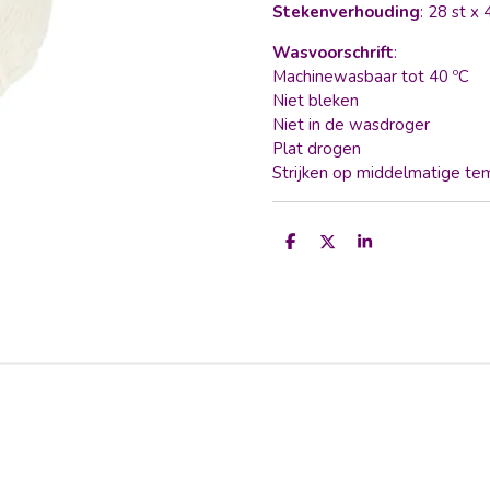
Stekenverhouding
: 28 st x
Wasvoorschrift
:
Machinewasbaar tot 40 ºC
Niet bleken
Niet in de wasdroger
Plat drogen
Strijken op middelmatige te
D
D
S
e
e
h
l
e
a
e
l
r
n
e